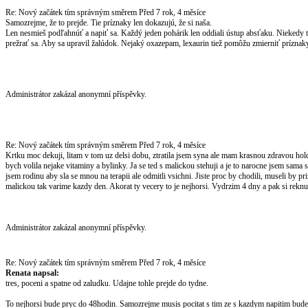
Re: Nový začátek tím správným směrem
Před 7 rok, 4 měsíce
Samozrejme, že to prejde. Tie príznaky len dokazujú, že si naša.
Len nesmieš podľahnúť a napiť sa. Každý jeden pohárik len oddiali ústup absťaku. Niekedy to
prežrať sa. Aby sa upravil žalúdok. Nejaký oxazepam, lexaurin tiež pomôžu zmierniť prízn
Administrátor zakázal anonymní příspěvky.
Re: Nový začátek tím správným směrem
Před 7 rok, 4 měsíce
Krtku moc dekuji, litam v tom uz delsi dobu, ztratila jsem syna ale mam krasnou zdravou hol
bych volila nejake vitaminy a bylinky. Ja se ted s malickou stehuji a je to narocne jsem sama
jsem rodinu aby sla se mnou na terapii ale odmitli vsichni. Jiste proc by chodili, museli by p
malickou tak varime kazdy den. Akorat ty vecery to je nejhorsi. Vydrzim 4 dny a pak si reknu
Administrátor zakázal anonymní příspěvky.
Re: Nový začátek tím správným směrem
Před 7 rok, 4 měsíce
Renata napsal:
tres, poceni a spatne od zaludku. Udajne tohle prejde do tydne.
To nejhorsi bude pryc do 48hodin. Samozrejme musis pocitat s tim ze s kazdym napitim bude a