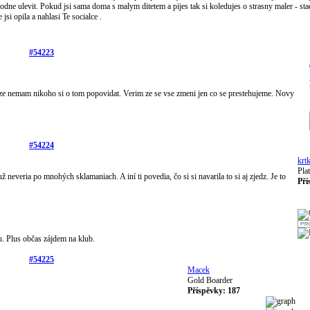
dne ulevit. Pokud jsi sama doma s malym ditetem a pijes tak si koledujes o strasny maler - sta
 jsi opila a nahlasi Te socialce
.
#54223
toze nemam nikoho si o tom popovidat. Verim ze se vse zmeni jen co se prestehujeme. Novy
#54224
krt
Pla
už neveria po mnohých sklamaniach. A iní ti povedia, čo si si navarila to si aj zjedz. Je to
Pří
u. Plus občas zájdem na klub.
#54225
Macek
Gold Boarder
Příspěvky: 187