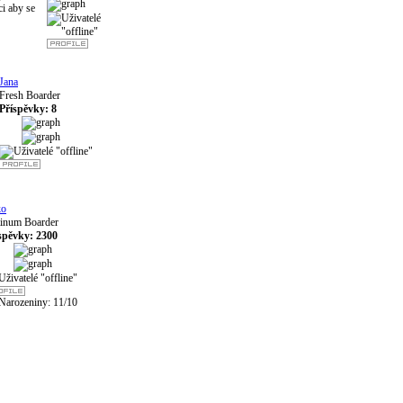
ci aby se
Jana
Fresh Boarder
Příspěvky: 8
ko
tinum Boarder
spěvky: 2300