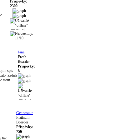
Příspěvky:
2300
ie
Jana
Fresh
Boarder
Příspěvky:
ojim spis
8
zilo. Zadala
oze mam
Gennosuke
Platinum
Boarder
Příspěvky:
756
y tak