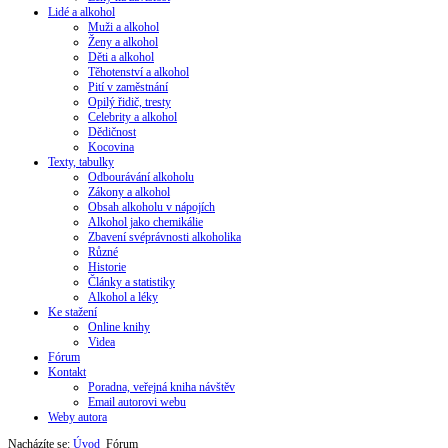
Lidé a alkohol
Muži a alkohol
Ženy a alkohol
Děti a alkohol
Těhotenství a alkohol
Pití v zaměstnání
Opilý řidič, tresty
Celebrity a alkohol
Dědičnost
Kocovina
Texty, tabulky
Odbourávání alkoholu
Zákony a alkohol
Obsah alkoholu v nápojích
Alkohol jako chemikálie
Zbavení svéprávnosti alkoholika
Různé
Historie
Články a statistiky
Alkohol a léky
Ke stažení
Online knihy
Videa
Fórum
Kontakt
Poradna, veřejná kniha návštěv
Email autorovi webu
Weby autora
Nacházíte se:
Úvod
Fórum