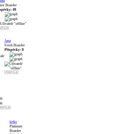
ata
ior Boarder
íspěvky: 49
Jana
Fresh Boarder
Příspěvky: 8
ale
krtko
Platinum
Boarder