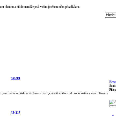
čnou identitu a nikdo nemůže psát vaším jménem nebo přezdívkou.
#54201
Rena
Senio
Přís
za chvilku odjíždíme do lesa se psem,vyčistit si hlavu od povinnosti a starosti. Krasny
#54217