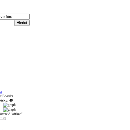
ta
r Boarder
pěvky: 49