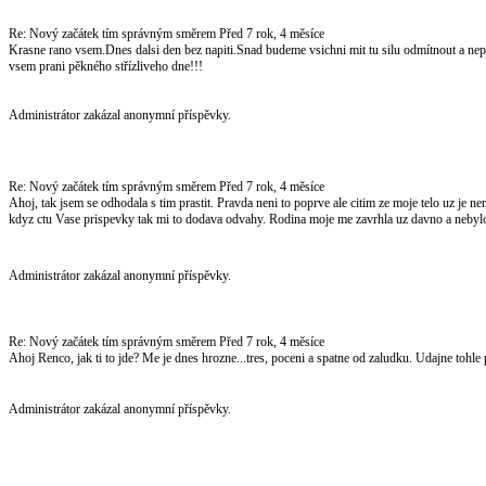
Re: Nový začátek tím správným směrem
Před 7 rok, 4 měsíce
Krasne rano vsem.Dnes dalsi den bez napiti.Snad budeme vsichni mit tu silu odmítnout a n
vsem prani pěkného střízliveho dne!!!
Administrátor zakázal anonymní příspěvky.
Re: Nový začátek tím správným směrem
Před 7 rok, 4 měsíce
Ahoj, tak jsem se odhodala s tim prastit. Pravda neni to poprve ale citim ze moje telo uz je 
kdyz ctu Vase prispevky tak mi to dodava odvahy. Rodina moje me zavrhla uz davno a nebylo
Administrátor zakázal anonymní příspěvky.
Re: Nový začátek tím správným směrem
Před 7 rok, 4 měsíce
Ahoj Renco, jak ti to jde? Me je dnes hrozne...tres, poceni a spatne od zaludku. Udajne tohle 
Administrátor zakázal anonymní příspěvky.