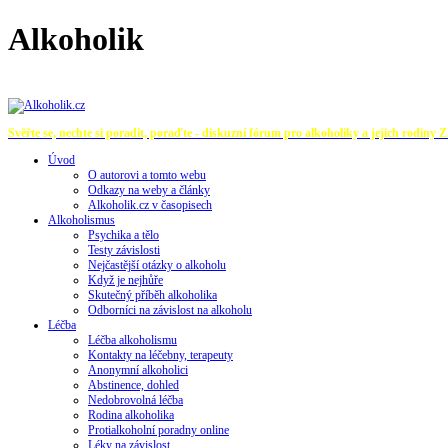
Alkoholik
Svěřte se, nechte si poradit, poraďte - diskuzní fórum pro alkoholiky a jejich rodiny
Z
Úvod
O autorovi a tomto webu
Odkazy na weby a články
Alkoholik.cz v časopisech
Alkoholismus
Psychika a tělo
Testy závislosti
Nejčastější otázky o alkoholu
Když je nejhůře
Skutečný příběh alkoholika
Odborníci na závislost na alkoholu
Léčba
Léčba alkoholismu
Kontakty na léčebny, terapeuty
Anonymní alkoholici
Abstinence, dohled
Nedobrovolná léčba
Rodina alkoholika
Protialkoholní poradny online
Léky na závislost