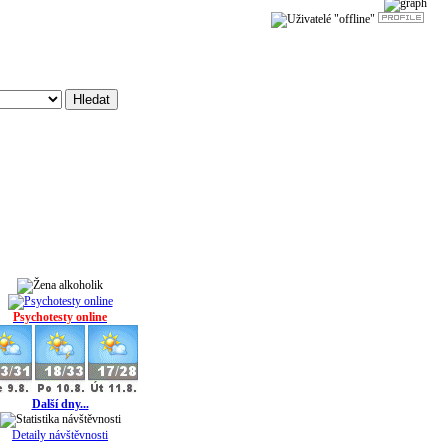
Psychotesty online
Další dny...
Detaily návštěvnosti