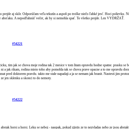
 prejde aj skôr. Odporúčam veľa tekutín a aspoň po troške niečo ľahké jesť. Hoci polievku. N
aky absťaku. A nepodľahnúť večer, ak by si nemohla spať. To všetko prejde. Len VYDRŽAŤ.
#54221
cicku, tim jak se chova moje rodina tak 2 mesice v tom litam opravdu hodne spatne. prasku se b
 s ni a jak rikam, rodina misto toho aby pomohla tak se chova prave opacne a to me opravdu dora
riznat pred doktorem pravdu. takto me stale napadaji a ja se nemam jak branit. Nastesti jim prot
 ze jen sklenku a skonci to do nemoty.
#54222
bstak horsi a horsi. Leku se neboj - naopak, pokud zjistis ze to nezvladas nebo ze jsou abstak