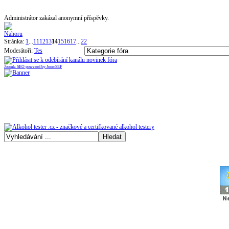
Administrátor zakázal anonymní příspěvky.
Stránka:
1
...
11
12
13
14
15
16
17
...
22
Moderátoři:
Tes
Joomla SEO powered by JoomSEF