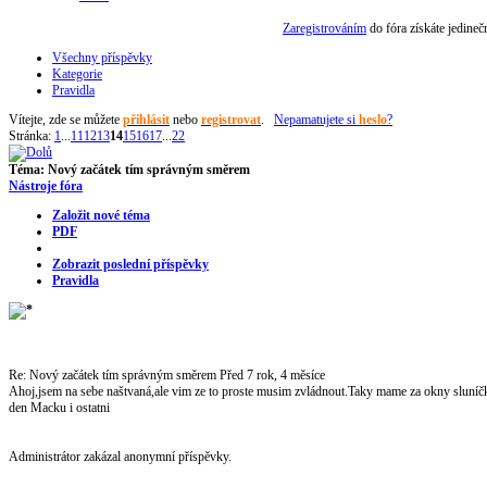
Zaregistrováním
do fóra získáte jedine
Všechny příspěvky
Kategorie
Pravidla
Vítejte,
zde se můžete
přihlásit
nebo
registrovat
.
Nepamatujete si
heslo
?
Stránka:
1
...
11
12
13
14
15
16
17
...
22
Téma:
Nový začátek tím správným směrem
Nástroje fóra
Založit nové téma
PDF
Zobrazit poslední příspěvky
Pravidla
Re: Nový začátek tím správným směrem
Před 7 rok, 4 měsíce
Ahoj,jsem na sebe naštvaná,ale vim ze to proste musim zvládnout.Taky mame za okny sluníčko,
den Macku i ostatni
Administrátor zakázal anonymní příspěvky.