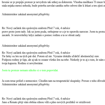
hrozne ze je prepijis protoze je nevydrzis tak utikej za doktorem. Vhodna medikace Ti muze ho
stala nejaka mensi nehoda, bude potreba zavolat sanitku nebo odvest dite k lekari a ten zjisti ze
Administrátor zakázal anonymní příspěvky.
Re: Nový začátek tím správným směrem
Před 7 rok, 4 měsíce
prave proto jsem tady. Jak uz jsem psala, stehujeme se a je to opravdu narocne. Jsem tu pro
zacatek. Je neuveritelny kdyz zadam o pomoc rodinu a ta se obrati zady.
Administrátor zakázal anonymní příspěvky.
Re: Nový začátek tím správným směrem
Před 7 rok, 4 měsíce
Tie lieky su len na tých pár dní. Potom už nie. Vyrazne dokážu uľahčiť abstinenčný stav.
Podpora rodiny je fajn, ale aj tak to ostane všetko len na tebe. Niekedy je to aj o tom, že nám 
tvoja kapusta. Rodinu si nevyberáme.
Jsem tu protoze nemam nikoho si o tom popovidat.
Ja som teraz prišiel z nemocnice. Chodím tam na terapeutické skupinky. Presne z toho dôvod
Administrátor zakázal anonymní příspěvky.
Re: Nový začátek tím správným směrem
Před 7 rok, 4 měsíce
Jano a Renato přeji vám oběma silnou vůli a plno nových prožitků ve strizlivosti