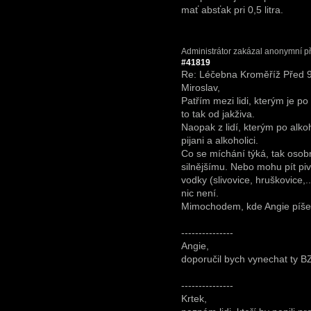
mať absťak pri 0,5 litra.
Administrátor zakázal anonymní př
#41819
Re: Léčebna Kroměříž
Před 9
Miroslav,
Patřím mezi lidi, kterým je p
to tak od jakživa.
Naopak z lidí, kterým po alkoh
pijani a alkoholici.
Co se míchání týká, tak osob
silnějšímu. Nebo mohu pít piv
vodky (slivovice, hruškovice,.
nic není.
Mimochodem, kde Angie píše,
---------------
Angie,
doporučil bych vynechat ty B
---------------
Krtek,