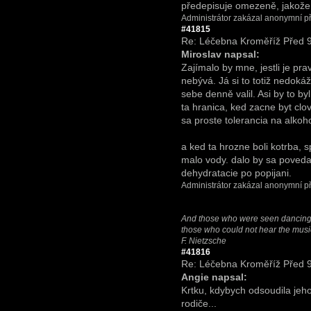
předepisuje omezeně, jakože "
Administrátor zakázal anonymní př
#41815
Re: Léčebna Kroměříž
Před 9
Miroslav napsal:
Zajímalo by mne, jestli je pra
nebývá. Já si to totiž nedokáž
sebe denně valil. Asi by to b
ta hranica, ked zacne byt clo
sa proste tolerancia na alkoho
a ked ta hrozne boli kotrba, sp
malo vody. dalo by sa povedat
dehydratacie po popijani.
Administrátor zakázal anonymní př
And those who were seen dancing 
those who could not hear the musi
F. Nietzsche
#41816
Re: Léčebna Kroměříž
Před 9
Angie napsal:
Krtku, kdybych odsoudila jeho
rodiče...