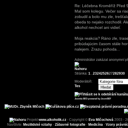
Re: Léčebna Kroměříž
Před 9
Mal som kolegu. Večer sa ria
zobudil a bolo mu zle, trešťa
obeda to nejako rozchodil. Al
alkohol nechcel ani vidieť.
Moja reakcia? Ráno zle, trasen
pribúdajúcim časom stále ho
nalejem. Zrazu pohoda...
Administrátor zakázal anonymní př
Stránka:
1
...
23
24
25
26
27
28
29
30
Moderátoři:
Tes
Joomla SEO powered by JoomSEF
Projekt
www.alkoholik.cz
- Copyright ©
Eva Mlčochová
2003 - 2
Navštivte:
Mezilidské vztahy
-
Zábavné fotografie
-
Medicína
-
Vzory právní