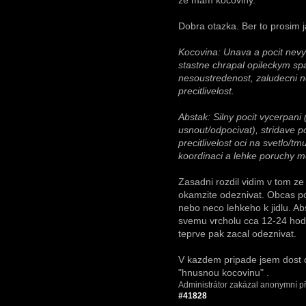
že mám kocoviny.
Dobra otazka. Ber to prosim ja
Kocovina: Unava a pocit nevy
stastne chrapal opileckym sp
nesoustredenost, zaludecni ne
precitlivelost.
Abstak: Silny pocit vycerpani
usnout/odpocivat), stridave p
precitlivelost oci na svetlo/t
koordinaci a lehke poruchy m
Zasadni rozdil vidim v tom ze
okamzite odeznivat. Obcas p
nebo neco lehkeho k jidlu. A
svemu vrcholu cca 12-24 hodi
teprve pak zacal odeznivat.
V kazdem pripade jsem dost 
"hnusnou kocovinu"
.
Administrátor zakázal anonymní př
#41828