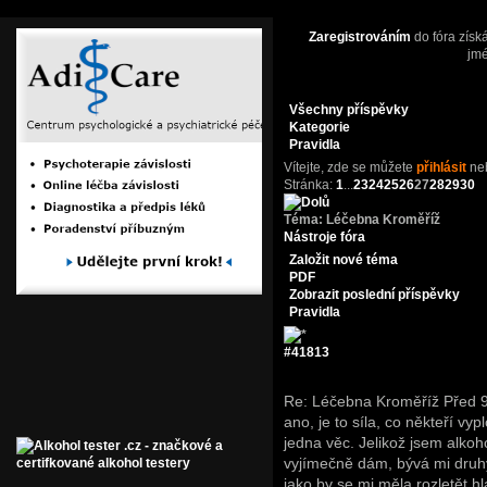
Zaregistrováním
do fóra získ
jm
Všechny příspěvky
Kategorie
Pravidla
Vítejte,
zde se můžete
přihlásit
ne
Stránka:
1
...
23
24
25
26
27
28
29
30
Téma:
Léčebna Kroměříž
Nástroje fóra
Založit nové téma
PDF
Zobrazit poslední příspěvky
Pravidla
#41813
Re: Léčebna Kroměříž
Před 9
ano, je to síla, co někteří v
jedna věc. Jelikož jsem alkoh
vyjímečně dám, bývá mi druhý
jako by se mi měla rozletět h