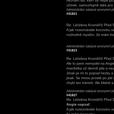
neznám lidi, kteří by nepili p
účinek, samozřejmě také pro 
Administrátor zakázal anonymní př
#41821
Re: Léčebna Kroměříž
Před 9
A jak rozeznáváte kocovinu o
rozhodně myslím, že mám ko
Administrátor zakázal anonymní př
#41823
Re: Léčebna Kroměříž
Před 9
Ale to jsem nemyslel na Angie
manželka už denně pila a neví
Jinak jsi mi to popsal hezky 
jinak. Se mnou prostě po pití 
chybí ten trénink
Ale klidně a
Administrátor zakázal anonymní př
#41827
Re: Léčebna Kroměříž
Před 9
Angie napsal:
A jak rozeznáváte kocovinu o