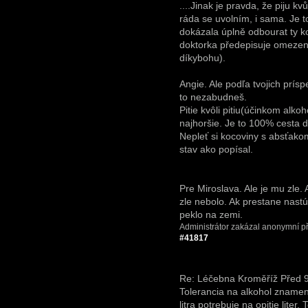
....Jinak je pravda, že piju kvů
ráda se uvolním, i sama. Je t
dokázala úplně odbourat ty k
doktorka předepisuje omezeně,
díkybohu).
Angie. Ale podľa tvojich prísp
to nezabudneš.
Pitie kvôli pitiu(účinkom alkoh
najhoršie. Je to 100% cesta d
Nepleť si kocoviny s absťako
stav ako popísal.
Pre Miroslava. Ale je mu zle. 
zle nebolo. Ak prestane nastú
peklo na zemi.
Administrátor zakázal anonymní př
#41817
Re: Léčebna Kroměříž
Před 9
Tolerancia na alkohol znamen
litra potrebuje na opitie lite