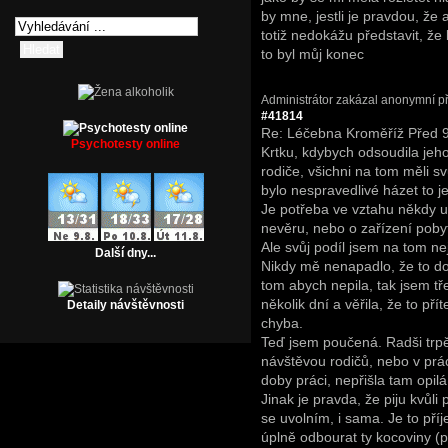
by mne, jestli je pravdou, že 
totiž nedokážu představit, že 
to byl můj konec
Administrátor zakázal anonymní př
#41814
Re: Léčebna Kroměříž
Před 9
Psychotesty online
Krtku, kdybych odsoudila jeho
rodiče, všichni na tom měli svů
bylo nespravedlivé házet to 
Je potřeba ve vztahu někdy u
nevěru, nebo o zařízení poby
Ale svůj podíl jsem na tom ne
Další dny...
Nikdy mě nenapadlo, že to do
tom abych nepila, tak jsem tř
několik dní a věřila, že to pří
Detaily návštěvnosti
chyba.
Teď jsem poučená. Radši trpě
návštěvou rodičů, nebo v prá
doby práci, nepřišla tam opilá
Jinak je pravda, že piju kvůli 
se uvolním, i sama. Je to pří
úplně odbourat ty kocoviny (