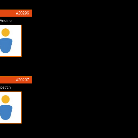
#20296
Anoine
#20297
petrch