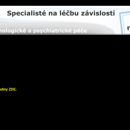
odiny
ZDE.