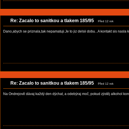
Re: Zacalo to sanitkou a tlakem 185/95
Před 12 rok
Dano,abych se priznala,tak nepamatuji.Je to jiz delsii dobu...A kontakt sis nas
Re: Zacalo to sanitkou a tlakem 185/95
Před 12 rok
Na Ondrejově dávaj každý den dýchat, a odebýraj moč, pokud zjistěj alkohol konč