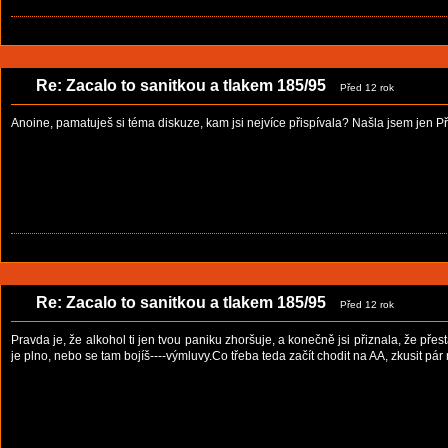
Re: Zacalo to sanitkou a tlakem 185/95
Před 12 rok
Anoine, pamatuješ si téma diskuze, kam jsi nejvíce přispívala? Našla jsem jen Přiví
Re: Zacalo to sanitkou a tlakem 185/95
Před 12 rok
Pravda je, že alkohol ti jen tvou paniku zhoršuje, a konečně jsi přiznala, že př
je plno, nebo se tam bojíš----výmluvy.Co třeba teda začít chodit na AA, zkusit pá