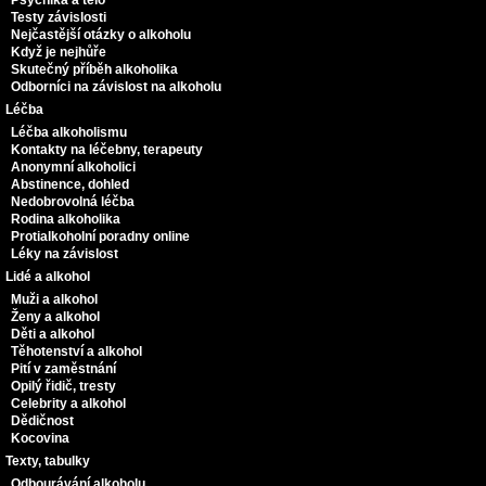
Psychika a tělo
Testy závislosti
Nejčastější otázky o alkoholu
Když je nejhůře
Skutečný příběh alkoholika
Odborníci na závislost na alkoholu
Léčba
Léčba alkoholismu
Kontakty na léčebny, terapeuty
Anonymní alkoholici
Abstinence, dohled
Nedobrovolná léčba
Rodina alkoholika
Protialkoholní poradny online
Léky na závislost
Lidé a alkohol
Muži a alkohol
Ženy a alkohol
Děti a alkohol
Těhotenství a alkohol
Pití v zaměstnání
Opilý řidič, tresty
Celebrity a alkohol
Dědičnost
Kocovina
Texty, tabulky
Odbourávání alkoholu