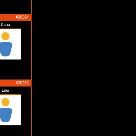
#20294
Dana
#20295
Liba