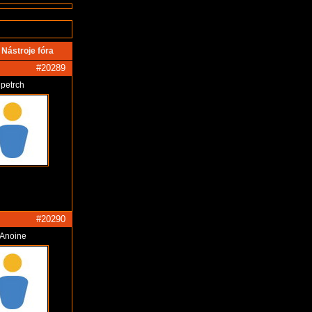
Nástroje fóra
#20289
petrch
#20290
Anoine