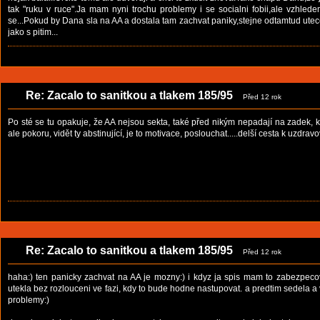
tak "ruku v ruce".Ja mam nyni trochu problemy i se socialni fobii,ale vzhle
se...Pokud by Dana sla na AA a dostala tam zachvat paniky,stejne odtamtud utece.O
jako s pitim...
Re: Zacalo to sanitkou a tlakem 185/95
Před 12 rok
Po sté se tu opakuje, že AA nejsou sekta, také před nikým nepadají na zadek, ka
ale pokoru, vidět ty abstinující, je to motivace, poslouchat.....delší cesta k uzdrav
Re: Zacalo to sanitkou a tlakem 185/95
Před 12 rok
haha:) ten panicky zachvat na AA je mozny:) i kdyz ja spis mam to zabezpecov
utekla bez rozlouceni ve fazi, kdy to bude hodne nastupovat. a predtim sedela a
problemy:)