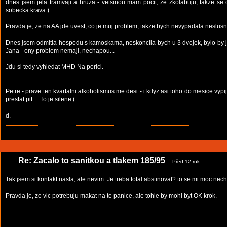
dnes jsem jela tramvaji a hruza - vetsinou mam pocit, ze zkolabuju, takze se
sobecka krava:)
Pravda je, ze na AA jde uvest, co je muj problem, takze bych nevypadala neslus
Dnes jsem odmitla hospodu s kamoskama, neskoncila bych u 3 dvojek, bylo by jich 
Jana - ony problem nemaji, nechapou...
Jdu si tedy vyhledat MHD Na porici.
Petre - prave ten kvartalni alkoholismus me desi - i kdyz asi toho do mesice vypij
prestat pit.... To je silene:(
d.
Re: Zacalo to sanitkou a tlakem 185/95
Před 12 rok
Tak jsem si kontakt nasla, ale nevim. Je treba total abstinovat? to se mi moc nec
Pravda je, ze vic potrebuju makat na te panice, ale tohle by mohl byt OK krok.