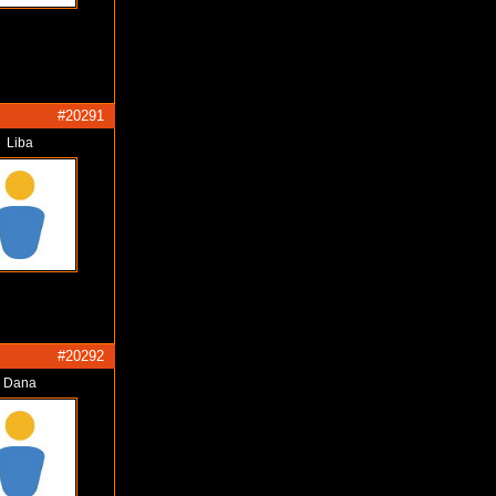
#20291
Liba
#20292
Dana