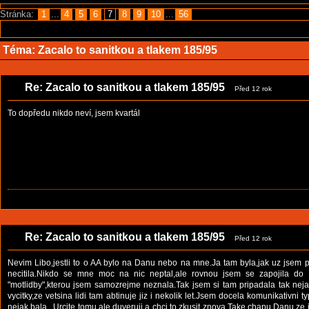
Stránka:
1
...
4
5
6
7
8
9
10
...
56
Téma:
Zacalo to sanitkou a tlakem 185/95
Re: Zacalo to sanitkou a tlakem 185/95
Před 12 rok
To dopředu nikdo neví, jsem kvartál
Re: Zacalo to sanitkou a tlakem 185/95
Před 12 rok
Nevim Libo,jestli to o AA bylo na Danu nebo na mne.Ja tam byla,jak uz jsem 
necitila.Nikdo se mne moc na nic neptal,ale rovnou jsem se zapojila do
"motlidby",kterou jsem samozrejme neznala.Tak jsem si tam pripadala tak neja
vycitky,ze vetsina lidi tam abtinuje jiz i nekolik let.Jsem docela komunikativni
nejak bala...Urcite tomu ale duveruji a chci to zkusit znova.Take chapu Danu,ze j