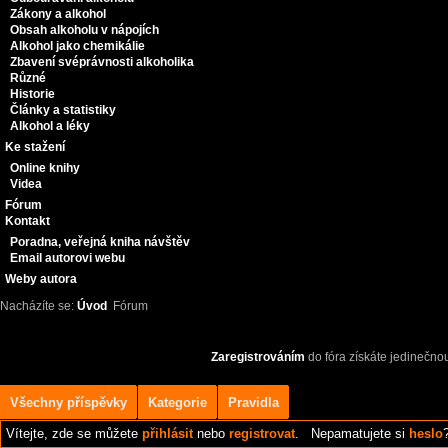
Zákony a alkohol
Obsah alkoholu v nápojích
Alkohol jako chemikálie
Zbavení svéprávnosti alkoholika
Různé
Historie
Články a statistiky
Alkohol a léky
Ke stažení
Online knihy
Videa
Fórum
Kontakt
Poradna, veřejná kniha návštěv
Email autorovi webu
Weby autora
Nacházíte se:
Úvod
Fórum
Zaregistrováním
do fóra získáte jedinečno
Všechny příspěvky
Kategorie
Pravidla
Vítejte,
zde se můžete
přihlásit
nebo
registrovat
.
Nepamatujete si
heslo