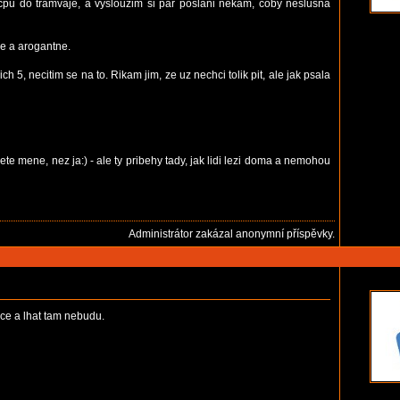
 cpu do tramvaje, a vyslouzim si par poslani nekam, coby neslusna
ne a arogantne.
5, necitim se na to. Rikam jim, ze uz nechci tolik pit, ale jak psala
ete mene, nez ja:) - ale ty pribehy tady, jak lidi lezi doma a nemohou
Administrátor zakázal anonymní příspěvky.
hce a lhat tam nebudu.