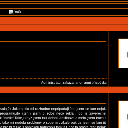
Administrátor zakázal anonymní příspěvky.
psala,2x.Jako sekta mi rozhodne nepripadaji.Jen jsem se tam nejak
 programu,do cteni,i jsem o sobe neco rekla i do te zaverecne
k "navic".Take,i kdyz jsem tou dobou abstinovala,mela jsem trochu
 typ,take mi nedela problemy o sobe mluvit,ale pak uz jsem se tam jit
e pro ni tezke s panickou poruchou tam jit.Chce to proste resit nejak