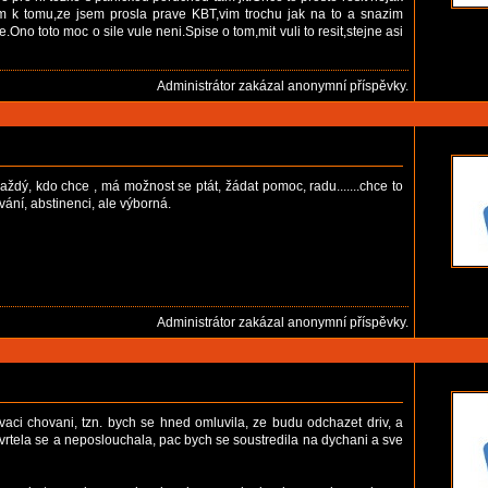
dem k tomu,ze jsem prosla prave KBT,vim trochu jak na to a snazim
no toto moc o sile vule neni.Spise o tom,mit vuli to resit,stejne asi
Administrátor zakázal anonymní příspěvky.
ždý, kdo chce , má možnost se ptát, žádat pomoc, radu.......chce to
ování, abstinenci, ale výborná.
Administrátor zakázal anonymní příspěvky.
aci chovani, tzn. bych se hned omluvila, ze budu odchazet driv, a
 vrtela se a neposlouchala, pac bych se soustredila na dychani a sve