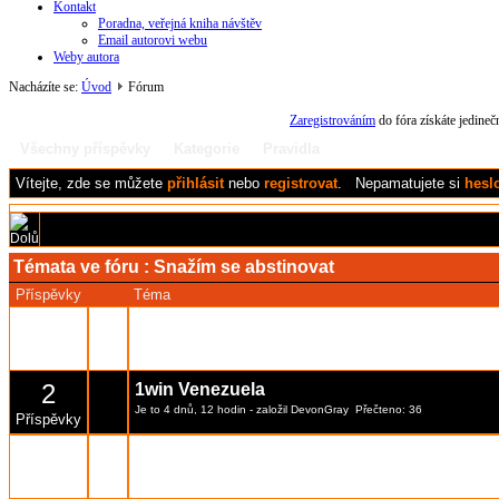
Kontakt
Poradna, veřejná kniha návštěv
Email autorovi webu
Weby autora
Nacházíte se:
Úvod
Fórum
Zaregistrováním
do fóra získáte jedine
Všechny příspěvky
Kategorie
Pravidla
Vítejte,
zde se můžete
přihlásit
nebo
registrovat
.
Nepamatujete si
hesl
Témata ve fóru :
Snažím se abstinovat
Příspěvky
Téma
2
Parimatch — platforma pro sportovní sázen
Je to 4 dnů, 11 hodin
- založil
DevonGray
Přečteno: 33
Příspěvky
2
1win Venezuela
Je to 4 dnů, 12 hodin
- založil
DevonGray
Přečteno: 36
Příspěvky
2
Parimatch — sportovní sázení v Česku
Je to 4 dnů, 16 hodin
- založil
DevonGray
Přečteno: 36
Příspěvky