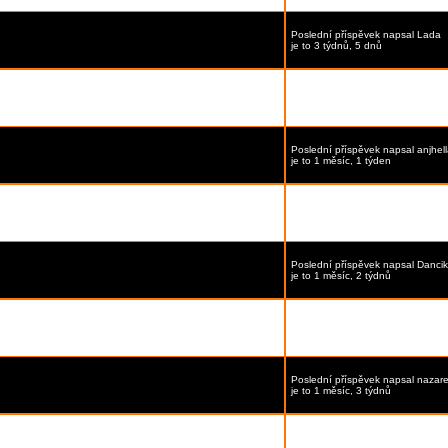
Poslední příspěvek
napsal
Lada
je to 3 týdnů, 5 dnů
Poslední příspěvek
napsal
gwen
je to 1 měsíc
Poslední příspěvek
napsal
anjhel
je to 1 měsíc, 1 týden
Poslední příspěvek
napsal
makke
je to 1 měsíc, 1 týden
Poslední příspěvek
napsal
Danci
je to 1 měsíc, 2 týdnů
Poslední příspěvek
napsal
Kelly 
je to 1 měsíc, 3 týdnů
Poslední příspěvek
napsal
nazare
je to 1 měsíc, 3 týdnů
Poslední příspěvek
napsal
Devon