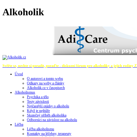
Alkoholik
Svěřte se, nechte si poradit, poraďte - diskuzní fórum pro alkoholiky a jejich rodiny
Z
Úvod
O autorovi a tomto webu
Odkazy na weby a články
Alkoholik.cz v časopisech
Alkoholismus
Psychika a tělo
Testy závislosti
Nejčastější otázky o alkoholu
Když je nejhůře
Skutečný příběh alkoholika
Odborníci na závislost na alkoholu
Léčba
Léčba alkoholismu
Kontakty na léčebny, terapeuty