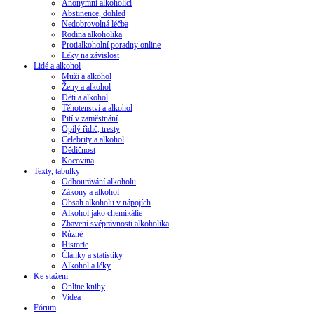
Anonymní alkoholici
Abstinence, dohled
Nedobrovolná léčba
Rodina alkoholika
Protialkoholní poradny online
Léky na závislost
Lidé a alkohol
Muži a alkohol
Ženy a alkohol
Děti a alkohol
Těhotenství a alkohol
Pití v zaměstnání
Opilý řidič, tresty
Celebrity a alkohol
Dědičnost
Kocovina
Texty, tabulky
Odbourávání alkoholu
Zákony a alkohol
Obsah alkoholu v nápojích
Alkohol jako chemikálie
Zbavení svéprávnosti alkoholika
Různé
Historie
Články a statistiky
Alkohol a léky
Ke stažení
Online knihy
Videa
Fórum