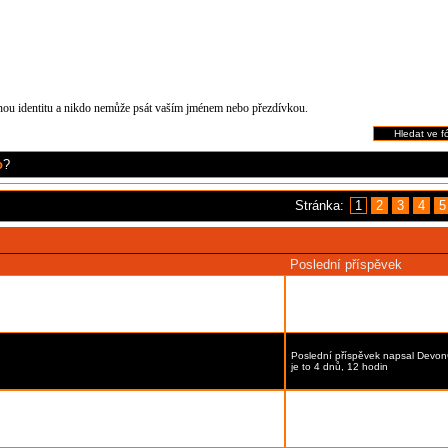
čnou identitu a nikdo nemůže psát vaším jménem nebo přezdívkou.
o
?
Stránka:
1
2
3
4
5
Poslední příspěvek
í
Poslední příspěvek
napsal
Devon
je to 4 dnů, 11 hodin
Poslední příspěvek
napsal
Devon
je to 4 dnů, 12 hodin
Poslední příspěvek
napsal
Devon
je to 4 dnů, 16 hodin