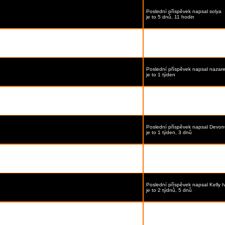
Poslední příspěvek
napsal
solya
je to 5 dnů, 11 hodin
Poslední příspěvek
napsal
Devon
je to 5 dnů, 15 hodin
Poslední příspěvek
napsal
nazare
je to 1 týden
Poslední příspěvek
napsal
Devon
je to 1 týden, 2 dnů
Poslední příspěvek
napsal
Devon
je to 1 týden, 3 dnů
5
]
Poslední příspěvek
napsal
Dsadq
je to 1 týden, 3 dnů
Poslední příspěvek
napsal
Kelly 
je to 2 týdnů, 5 dnů
ka:
1
...
5
,
6
,
7
]
Poslední příspěvek
napsal
Posle
je to 2 týdnů, 6 dnů