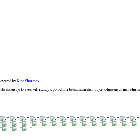
owered by
Kide Shoutbox
 tuto diskusi je to svěží vítr říznutý s porodními bolestmi žírafích trojčat odnosených náhradní 