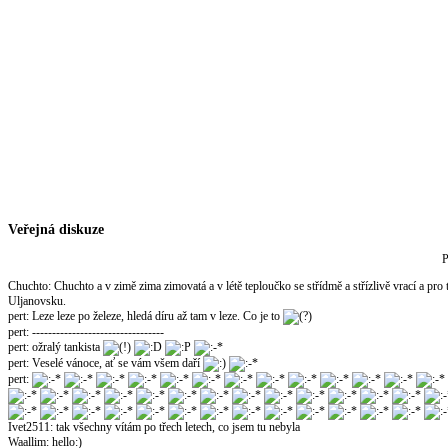
Veřejná diskuze
P
Chuchto
:
Chuchto a v zimě zima zimovatá a v létě teploučko se střídmě a střízlivě vrací a pro
Uljanovsku.
pert
:
Leze leze po železe, hledá díru až tam v leze. Co je to
pert
:
---------------------------------
pert
:
ožralý tankista
pert
:
Veselé vánoce, ať se vám všem daří
pert
:
Ivet2511
:
tak všechny vítám po třech letech, co jsem tu nebyla
Waallim
:
hello:)