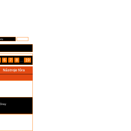
6
7
8
...
19
Nástroje fóra
Gray
Gray
Gray