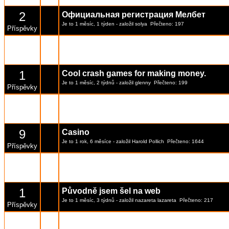
2
Официальная регистрация Мелбет
Je to 1 měsíc, 1 týden
- založil
solya
Přečteno: 197
Příspěvky
1
Parimatch Chile
Je to 1 měsíc, 2 týdnů
- založil
DevonGray
Přečteno: 203
Příspěvky
1
Cool crash games for making money.
Je to 1 měsíc, 2 týdnů
- založil
glenny
Přečteno: 199
Příspěvky
1
Recenze platformy Rexigon
Je to 1 měsíc, 3 týdnů
- založil
autotowers1
Přečteno: 268
Příspěvky
9
Casino
Je to 1 rok, 6 měsíce
- založil
Harold Pollich
Přečteno: 1644
Příspěvky
1
Best historic landmarks in Kyiv center?
Je to 1 měsíc, 3 týdnů
- založil
Garcia Quyen
Přečteno: 204
Příspěvky
1
Původně jsem šel na web
Je to 1 měsíc, 3 týdnů
- založil
nazareta lazareta
Přečteno: 217
Příspěvky
2
1Red