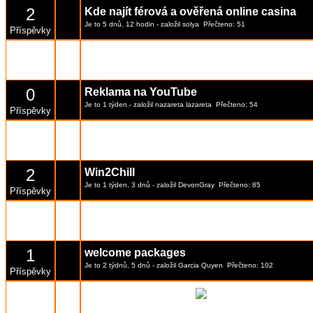
2
Kde najít férová a ověřená online casina
Je to 5 dnů, 12 hodin
- založil
solya
Přečteno: 51
Příspěvky
2
Parimatch2026
Je to 5 dnů, 15 hodin
- založil
DevonGray
Přečteno: 38
Příspěvky
0
Reklama na YouTube
Je to 1 týden
- založil
nazareta lazareta
Přečteno: 54
Příspěvky
2
Lucky Mister
Je to 1 týden, 2 dnů
- založil
DevonGray
Přečteno: 75
Příspěvky
2
Win2Chill
Je to 1 týden, 3 dnů
- založil
DevonGray
Přečteno: 85
Příspěvky
140
Takovy chci i nadale byt???
[Stránka:
1
...
13
,
14
,
1
Je to 13 rok, 9 měsíce
- založil
Miroslav S
Přečteno: 35281
Příspěvky
1
welcome packages
Je to 2 týdnů, 5 dnů
- založil
Garcia Quyen
Přečteno: 102
Příspěvky
Partnerka alkoholika
64
[Strán
Je to 5 rok, 7 měsíce
- založil
PosledníNaděje
Přečteno: 14571
Příspěvky