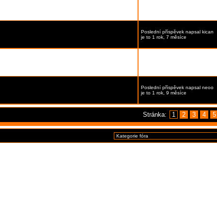
í, aneb
[Stránka:
1
,
2
,
3
]
Poslední příspěvek
napsal
Karoli
je to 1 rok, 6 měsíce
Poslední příspěvek
napsal
kican
je to 1 rok, 7 měsíce
Poslední příspěvek
napsal
alexs
je to 1 rok, 7 měsíce
Poslední příspěvek
napsal
neoo
je to 1 rok, 9 měsíce
Stránka:
1
2
3
4
5