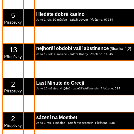
Je to 5 měsíce, 1 týden
- založil
solya
Přečteno: 311
Příspěvky
5
Hledáte dobré kasino
Je to 1 rok, 10 měsíce
- založil
Jovver
Přečteno: 67584
Příspěvky
3
Nové platformy pro volný čas
Je to 1 rok, 7 měsíce
- založil
AlexBrod
Přečteno: 1132
Příspěvky
13
nejhorší období vaší abstinence
[Stránka:
1
,
2
]
Je to 12 rok, 8 měsíce
- založil Dobby
Přečteno: 16045
Příspěvky
23
Antabus a jeho reakce
[Stránka:
1
,
2
,
3
]
Je to 6 rok, 5 měsíce
- založil
Emílie
Přečteno: 14007
Příspěvky
2
Last Minute do Grecji
Je to 10 měsíce, 4 týdnů
- založil
Wolfenstein
Přečteno: 534
Příspěvky
2
Jak zajistit nejvyšší kvalitu výrobků?​
Je to 1 rok, 4 měsíce
- založil
Wolfenstein
Přečteno: 970
Příspěvky
2
sázení na Mostbet
Je to 1 rok, 4 měsíce
- založil
Wolfenstein
Přečteno: 836
Příspěvky