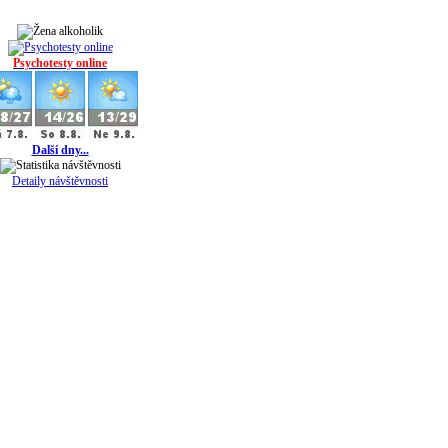
Psychotesty online
Další dny...
Detaily návštěvnosti