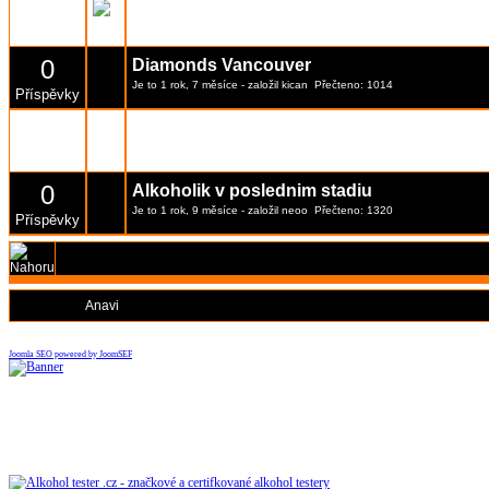
20
Soužití s alkoholiky přešlo v pomalé umírán
Je to 10 rok, 2 měsíce
- založil
Suchar
Přečteno: 20156
Příspěvky
0
Diamonds Vancouver
Je to 1 rok, 7 měsíce
- založil
kican
Přečteno: 1014
Příspěvky
3
Game
Je to 2 rok, 8 měsíce
- založil
Satoru
Přečteno: 1847
Příspěvky
0
Alkoholik v poslednim stadiu
Je to 1 rok, 9 měsíce
- založil
neoo
Přečteno: 1320
Příspěvky
Moderátoři:
Anavi
Joomla SEO powered by JoomSEF