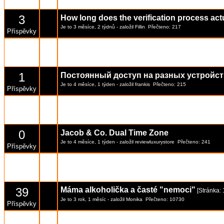
Příspěvky
3
How long does the verification process actu
Je to 3 měsíce, 2 týdnů
- založil
Fillin
Přečteno: 217
Příspěvky
0
FTX Claims
Je to 4 měsíce, 1 týden
- založil
DevonGray
Přečteno: 217
Příspěvky
1
Постоянный доступ на разных устройст
Je to 4 měsíce, 1 týden
- založil
frankis
Přečteno: 215
Příspěvky
1
O‘zbekistonda Qulay Sport Tikish Saytlari
Je to 4 měsíce, 1 týden
- založil
solya
Přečteno: 229
Příspěvky
0
Jacob & Co. Dual Time Zone
Je to 4 měsíce, 1 týden
- založil
reviewluxurystore
Přečteno: 241
Příspěvky
0
Jacob & Co. Astronomia Casino
Je to 4 měsíce, 1 týden
- založil
reviewluxurystore
Přečteno: 235
Příspěvky
39
Máma alkoholička a časté "nemoci"
[Stránka:
Je to 3 rok, 1 měsíc
- založil
Monika
Přečteno: 10730
Příspěvky
1
Stabilitate pe termen lung și performanță t