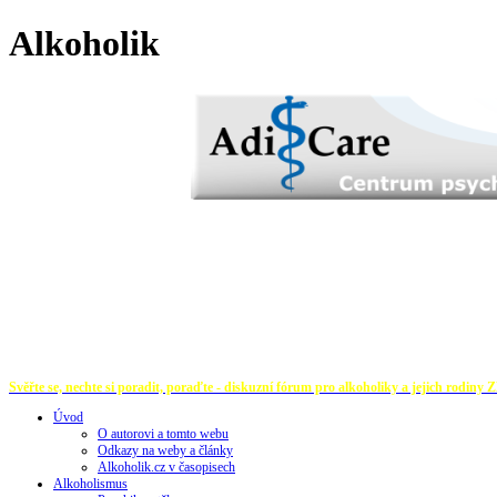
Alkoholik
Svěřte se, nechte si poradit, poraďte - diskuzní fórum pro alkoholiky a jejich rodiny
Z
Úvod
O autorovi a tomto webu
Odkazy na weby a články
Alkoholik.cz v časopisech
Alkoholismus