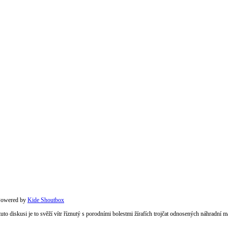
owered by
Kide Shoutbox
 tuto diskusi je to svěží vítr říznutý s porodními bolestmi žírafích trojčat odnosených náhradní 