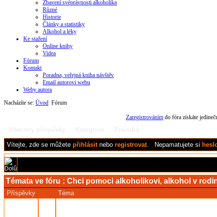
Zbavení svéprávnosti alkoholika
Různé
Historie
Články a statistiky
Alkohol a léky
Ke stažení
Online knihy
Videa
Fórum
Kontakt
Poradna, veřejná kniha návštěv
Email autorovi webu
Weby autora
Nacházíte se:
Úvod
Fórum
Zaregistrováním
do fóra získáte jedine
Všechny příspěvky
Kategorie
Pravidla
Vítejte,
zde se můžete
přihlásit
nebo
registrovat
.
Nepamatujete si
hesl
Témata ve fóru :
Chci pomoci alkoholikovi, alkohol v rodi
Příspěvky
Téma
5
cz game
Je to 3 měsíce, 2 týdnů
- založil
John Sonbird
Přečteno: 368