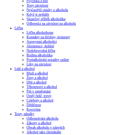
Psychika a tělo
Testy závislosti
Nejčastější otázky o alkoholu
Když je nejhůře
Skutečný příběh alkoholika
Odborníci na závislost na alkoholu
Léčba
Léčba alkoholismu
Kontakty na léčebny, terapeuty
Anonymní alkoholici
Abstinence, dohled
Nedobrovolná léčba
Rodina alkoholika
Protialkoholní poradny online
Léky na závislost
Lidé a alkohol
Muži a alkohol
Ženy a alkohol
Děti a alkohol
Těhotenství a alkohol
Pití v zaměstnání
Opilý řidič, tresty
Celebrity a alkohol
Dědičnost
Kocovina
Texty, tabulky
Odbourávání alkoholu
Zákony a alkohol
Obsah alkoholu v nápojích
Alkohol jako chemikálie