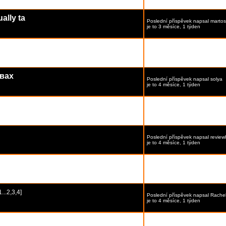
ally ta
Poslední příspěvek
napsal
martosi
je to 3 měsíce, 1 týden
Poslední příspěvek
napsal
Devon
je to 4 měsíce, 1 týden
вах
Poslední příspěvek
napsal
solya
je to 4 měsíce, 1 týden
Poslední příspěvek
napsal
frankis
je to 4 měsíce, 1 týden
Poslední příspěvek
napsal
review
je to 4 měsíce, 1 týden
Poslední příspěvek
napsal
review
je to 4 měsíce, 1 týden
1
...
2
,
3
,
4
]
Poslední příspěvek
napsal
Rache
je to 4 měsíce, 1 týden
ehnică
Poslední příspěvek
napsal
frankis