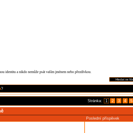
čnou identitu a nikdo nemůže psát vaším jménem nebo přezdívkou.
o
?
Stránka:
1
2
3
4
5
ně
Poslední příspěvek
Poslední příspěvek
napsal
makke
je to 2 měsíce, 3 týdnů