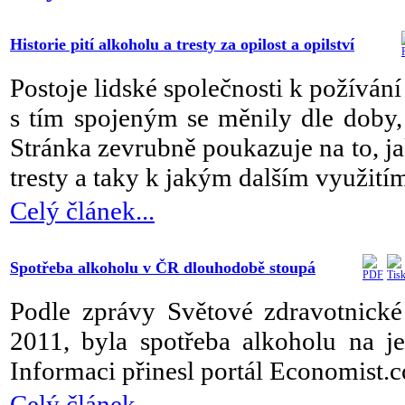
Historie pití alkoholu a tresty za opilost a opilství
Postoje lidské společnosti k požíván
s tím spojeným se měnily dle doby,
Stránka zevrubně poukazuje na to, jak
tresty a taky k jakým dalším využitím
Celý článek...
Spotřeba alkoholu v ČR dlouhodobě stoupá
Podle zprávy Světové zdravotnick
2011, byla spotřeba alkoholu na j
Informaci přinesl portál Economist.
Celý článek...