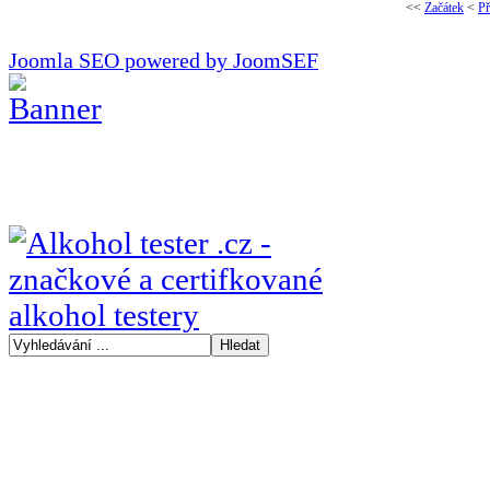
<<
Začátek
<
Př
Joomla SEO powered by JoomSEF