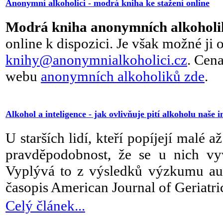
Anonymní alkoholici - modrá kniha ke stažení online
Modrá kniha anonymních alkoholi
online k dispozici. Je však možné ji
knihy@anonymnialkoholici.cz
. Cen
webu
anonymních alkoholiků zde
.
Alkohol a inteligence - jak ovlivňuje pití alkoholu naše i
U starších lidí, kteří popíjejí malé 
pravděpodobnost, že se u nich vyv
Vyplývá to z výsledků výzkumu aust
časopis American Journal of Geriatri
Celý článek...