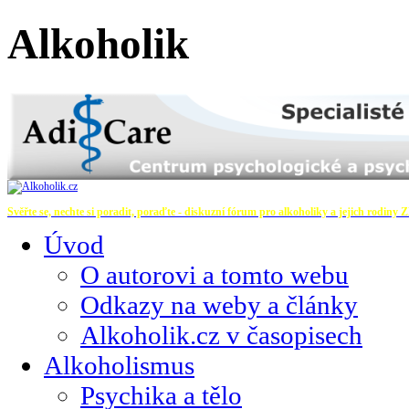
Alkoholik
Svěřte se, nechte si poradit, poraďte - diskuzní fórum pro alkoholiky a jejich rodiny
Z
Úvod
O autorovi a tomto webu
Odkazy na weby a články
Alkoholik.cz v časopisech
Alkoholismus
Psychika a tělo