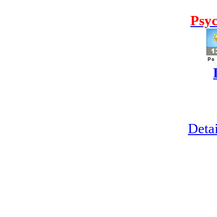
Psyc
Detai