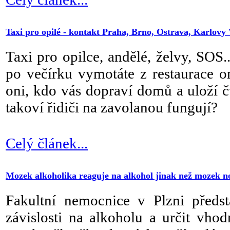
Taxi pro opilé - kontakt Praha, Brno, Ostrava, Karlovy 
Taxi pro opilce, andělé, želvy, SOS..
po večírku vymotáte z restaurace 
oni, kdo vás dopraví domů a uloží 
takoví řidiči na zavolanou fungují?
Celý článek...
Mozek alkoholika reaguje na alkohol jinak než mozek no
Fakultní nemocnice v Plzni předs
závislosti na alkoholu a určit vho